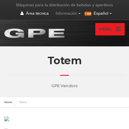
Máquinas para la distribución de bebidas y aperitivos
Área técnica
Información
Español
MENU
Totem
GPE Vendors
Home
Totem